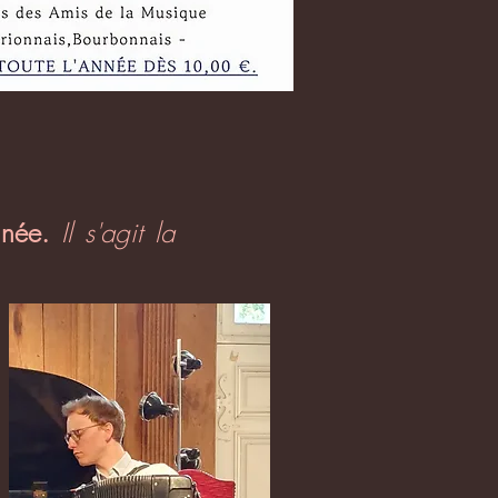
année.
Il
s'agit la