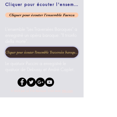
Cliquer pour écouter l'ensemble Faenza
Cliquer pour écouter l'ensemble Faenza
L'ensemble "Les Traversées Baroques" a
enregistré un opéra baroque: "Il trionfo
della morte".
Cliquer pour écouter l'ensemble Traversées baroques dans l'opéra "Il triofo della morte
Le quatuor Puccini a enregistré le
quatuor de Debussy et André Caplet.​
© 2023 par Le Trio Baroque. Créé avec
Wix.com