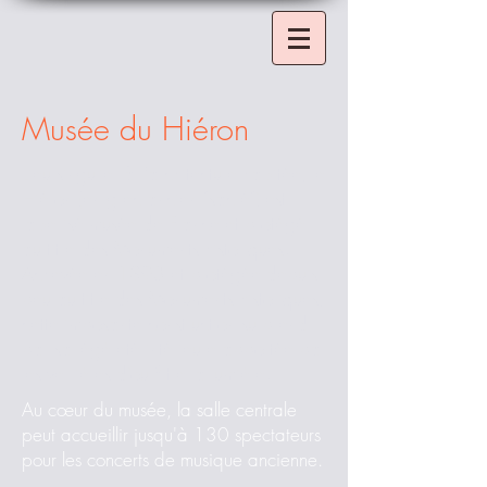
Musée du Hiéron
Lieu singulier à l'architecture habitée, le
Hiéron (en grec ancien "sacré") est
labellisé musée de France et protégé
au titre des Monuments historiques.
Achevée en 1893 et protégée depuis
peu au titre des Monuments historiques,
cette imposante construction surprend
par sa légèreté intérieure apportée par
les verrières d’où filtre la lumière.
Au cœur du musée, la salle centrale
peut accueillir jusqu'à 130 spectateurs
pour les concerts de musique ancienne.