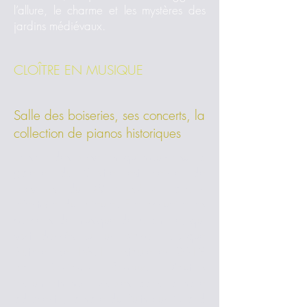
l’allure, le charme et les mystères des
jardins médiévaux.
CLOÎTRE EN MUSIQUE
Salle des boiseries, ses concerts, la
collection de pianos historiques
La salle des boiseries, qui s'ouvre sur la
galerie du Cloître est ceinte de
boiseries du XVIIIe siècle, ancien
réfectoire du prieuré. Elle accueille les
concerts de musique de chambre, qui
sont donnés sur un piano historique
Bluthner de 1901, restauré en 2018
par Benjamin Renoux. D'autres
instruments sont visibles dans la salle
adjacente, la salle du Puits : un Grand