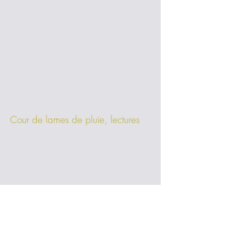
Durant l'été, les "apéritifs-concerts" sont
donnés dans la salle des boiseries. 55
minutes de musique suivies d'un apéritif
en présence des artistes : verre de
l'amitié et produits locaux à déguster.
Un moment convivial et une découverte
de la musique classique pour tous les
publics.
Libre participation aux frais
Cour de lames de pluie, lectures
Des lectures de grands auteurs
classiques sont également données au
Cloître, dans la cour latérale, espace
intimiste aménagé par l'artiste mosaïste
contemporain Joël Barguil.
Entrée libre