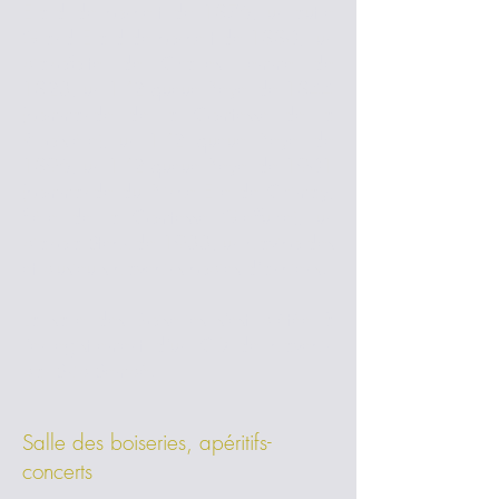
Erard de concert de 1876, un autre
Grand Erard de concert de 1880, un
pianoforte de Charles Lemme de
1823, un 1/2 queue Pleyel de 1844
(commande de la Comtesse del a
Riboisière), un 1/2 queue Pleyel de
1896, un 1/2 queue Pleyel de 1901
(commande du Prince Elie de Chimay,
frère de la Comtesse Greffulhe), un
pianola Steck de 1933, un clavicordes
et plusieurs clavecins copies d'anciens.
La salle des Boiseries s'est prêtée à
l'enregistrement d'un CD de clavecin
par Skip Sempé.
Salle des boiseries, apéritifs-
concerts