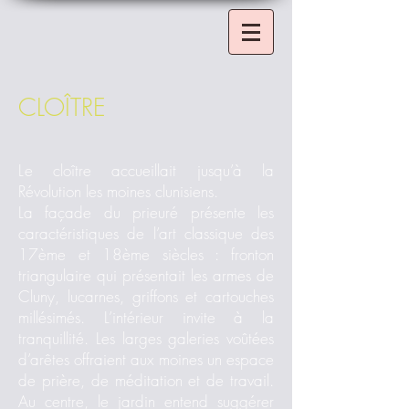
CLOÎTRE
L
e cloître accueillait jusqu’à la
Révolution les moines clunisiens.
La façade du prieuré présente les
caractéristiques de l’art classique des
17ème et 18ème siècles : fronton
triangulaire qui présentait les armes de
Cluny, lucarnes, griffons et cartouches
millésimés. L’intérieur invite à la
tranquillité. Les larges galeries voûtées
d’arêtes offraient aux moines un espace
de prière, de méditation et de travail.
Au centre, le jardin entend suggérer